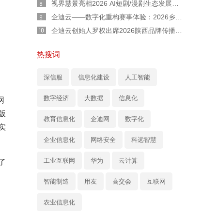
视界慧景亮相2026 AI短剧/漫剧生态发展交流会：AI 不是替代者！人机协同才是短剧工业化正道
企迪云——数字化重构赛事体验：2026乡村民谣歌手大赛全流程实战复盘
企迪云创始人罗权出席2026陕西品牌传播大会：以本土力量，用直播赋能陕西品牌新声量
热搜词
深信服
信息化建设
人工智能
数字经济
大数据
信息化
网
版
教育信息化
企迪网
数字化
实
企业信息化
网络安全
科远智慧
工业互联网
华为
云计算
了
智能制造
用友
高交会
互联网
农业信息化