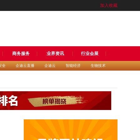
加入收藏
商务服务
业界资讯
行业会展
安全
企迪云直播
企迪云
智能经济
生物技术