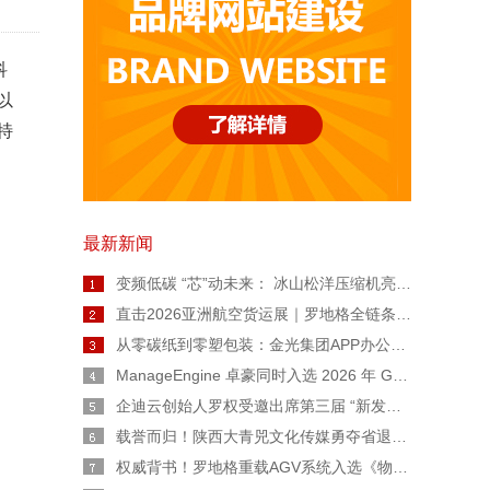
科
以
特
最新新闻
变频低碳 “芯”动未来： 冰山松洋压缩机亮相2026热泵年会，擘画工业高温与极寒采暖新图景
直击2026亚洲航空货运展｜罗地格全链条智能货运解决方案重磅亮相
从零碳纸到零塑包装：金光集团APP办公用纸链博会上亮出绿色智造“双名片”
ManageEngine 卓豪同时入选 2026 年 Gartner® 魔力象限™ 终端管理工具和数字员工体验两份报告
企迪云创始人罗权受邀出席第三届 “新发展 陕西范” 公益广告大赛宣讲会
载誉而归！陕西大青兕文化传媒勇夺省退役军人创业创新大赛生活服务业一等奖
权威背书！罗地格重载AGV系统入选《物流技术与应用》专题报道