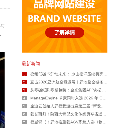
 与
、
最新新闻
变频低碳 “芯”动未来： 冰山松洋压缩机亮相2026热泵年会，擘画工业高温与极寒采暖新图景
直击2026亚洲航空货运展｜罗地格全链条智能货运解决方案重磅亮相
从零碳纸到零塑包装：金光集团APP办公用纸链博会上亮出绿色智造“双名片”
ManageEngine 卓豪同时入选 2026 年 Gartner® 魔力象限™ 终端管理工具和数字员工体验两份报告
企迪云创始人罗权受邀出席第三届 “新发展 陕西范” 公益广告大赛宣讲会
载誉而归！陕西大青兕文化传媒勇夺省退役军人创业创新大赛生活服务业一等奖
权威背书！罗地格重载AGV系统入选《物流技术与应用》专题报道