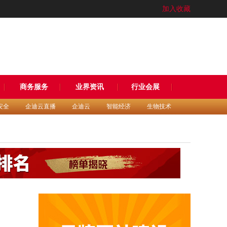
加入收藏
商务服务
业界资讯
行业会展
安全
企迪云直播
企迪云
智能经济
生物技术