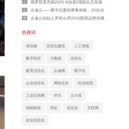
视界慧景亮相2026 AI短剧/漫剧生态发展交流会：AI 不是替代者！人机协同才是短剧工业化正道
企迪云——数字化重构赛事体验：2026乡村民谣歌手大赛全流程实战复盘
企迪云创始人罗权出席2026陕西品牌传播大会：以本土力量，用直播赋能陕西品牌新声量
热搜词
深信服
信息化建设
人工智能
数字经济
大数据
信息化
教育信息化
企迪网
数字化
企业信息化
网络安全
科远智慧
工业互联网
华为
云计算
智能制造
用友
高交会
互联网
农业信息化