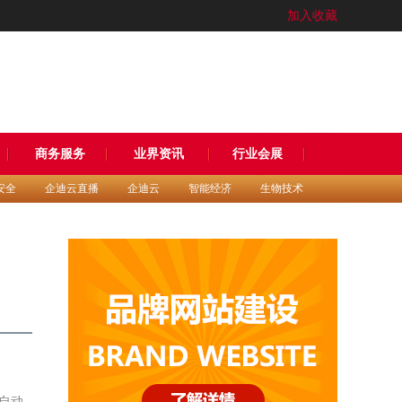
加入收藏
商务服务
业界资讯
行业会展
安全
企迪云直播
企迪云
智能经济
生物技术
自动