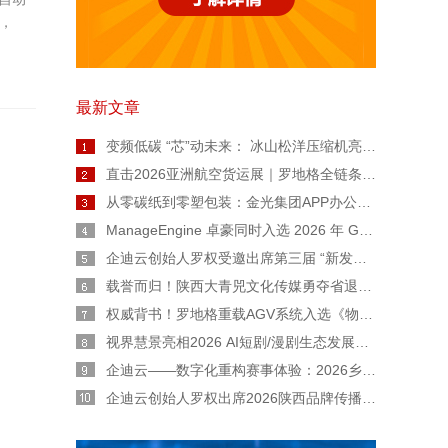
，
最新文章
变频低碳 “芯”动未来： 冰山松洋压缩机亮相2026热泵年会，擘画工业高温与极寒采暖新图景
直击2026亚洲航空货运展｜罗地格全链条智能货运解决方案重磅亮相
从零碳纸到零塑包装：金光集团APP办公用纸链博会上亮出绿色智造“双名片”
ManageEngine 卓豪同时入选 2026 年 Gartner® 魔力象限™ 终端管理工具和数字员工体验两份报告
企迪云创始人罗权受邀出席第三届 “新发展 陕西范” 公益广告大赛宣讲会
载誉而归！陕西大青兕文化传媒勇夺省退役军人创业创新大赛生活服务业一等奖
权威背书！罗地格重载AGV系统入选《物流技术与应用》专题报道
视界慧景亮相2026 AI短剧/漫剧生态发展交流会：AI 不是替代者！人机协同才是短剧工业化正道
企迪云——数字化重构赛事体验：2026乡村民谣歌手大赛全流程实战复盘
企迪云创始人罗权出席2026陕西品牌传播大会：以本土力量，用直播赋能陕西品牌新声量