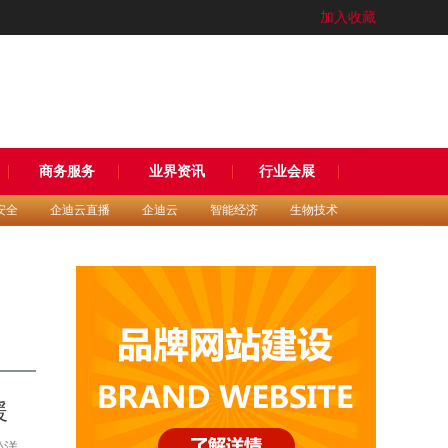
加入收藏
商务服务
业界资讯
行业会展
安全
企迪云直播
企迪云
智能经济
生物技术
暖
松洋