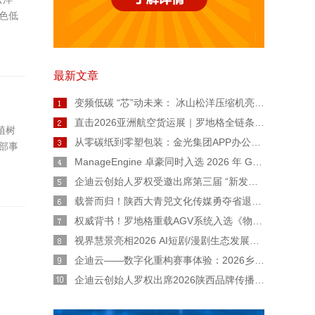
色低
最新文章
变频低碳 “芯”动未来： 冰山松洋压缩机亮相2026热泵年会，擘画工业高温与极寒采暖新图景
直击2026亚洲航空货运展｜罗地格全链条智能货运解决方案重磅亮相
植树
从零碳纸到零塑包装：金光集团APP办公用纸链博会上亮出绿色智造“双名片”
部事
ManageEngine 卓豪同时入选 2026 年 Gartner® 魔力象限™ 终端管理工具和数字员工体验两份报告
企迪云创始人罗权受邀出席第三届 “新发展 陕西范” 公益广告大赛宣讲会
载誉而归！陕西大青兕文化传媒勇夺省退役军人创业创新大赛生活服务业一等奖
权威背书！罗地格重载AGV系统入选《物流技术与应用》专题报道
视界慧景亮相2026 AI短剧/漫剧生态发展交流会：AI 不是替代者！人机协同才是短剧工业化正道
企迪云——数字化重构赛事体验：2026乡村民谣歌手大赛全流程实战复盘
企迪云创始人罗权出席2026陕西品牌传播大会：以本土力量，用直播赋能陕西品牌新声量