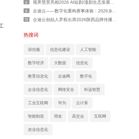
视界慧景亮相2026 AI短剧/漫剧生态发展交流会：AI 不是替代者！人机协同才是短剧工业化正道
企迪云——数字化重构赛事体验：2026乡村民谣歌手大赛全流程实战复盘
企迪云创始人罗权出席2026陕西品牌传播大会：以本土力量，用直播赋能陕西品牌新声量
工
热搜词
深信服
信息化建设
人工智能
数字经济
大数据
信息化
教育信息化
企迪网
数字化
企业信息化
网络安全
科远智慧
工业互联网
华为
云计算
智能制造
用友
高交会
互联网
农业信息化