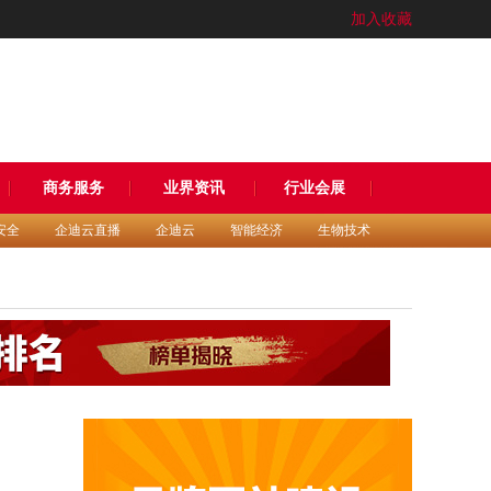
加入收藏
商务服务
业界资讯
行业会展
安全
企迪云直播
企迪云
智能经济
生物技术