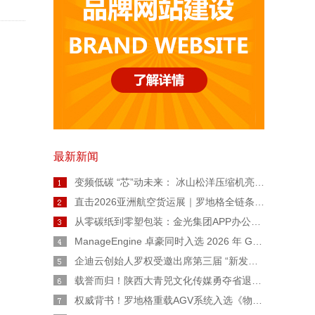
最新新闻
变频低碳 “芯”动未来： 冰山松洋压缩机亮相2026热泵年会，擘画工业高温与极寒采暖新图景
直击2026亚洲航空货运展｜罗地格全链条智能货运解决方案重磅亮相
从零碳纸到零塑包装：金光集团APP办公用纸链博会上亮出绿色智造“双名片”
ManageEngine 卓豪同时入选 2026 年 Gartner® 魔力象限™ 终端管理工具和数字员工体验两份报告
企迪云创始人罗权受邀出席第三届 “新发展 陕西范” 公益广告大赛宣讲会
载誉而归！陕西大青兕文化传媒勇夺省退役军人创业创新大赛生活服务业一等奖
权威背书！罗地格重载AGV系统入选《物流技术与应用》专题报道