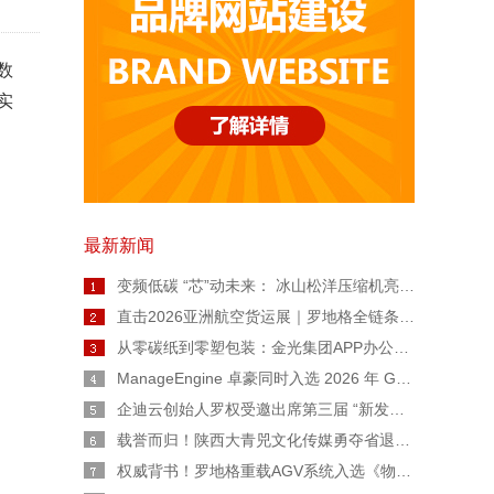
数
实
最新新闻
变频低碳 “芯”动未来： 冰山松洋压缩机亮相2026热泵年会，擘画工业高温与极寒采暖新图景
直击2026亚洲航空货运展｜罗地格全链条智能货运解决方案重磅亮相
从零碳纸到零塑包装：金光集团APP办公用纸链博会上亮出绿色智造“双名片”
ManageEngine 卓豪同时入选 2026 年 Gartner® 魔力象限™ 终端管理工具和数字员工体验两份报告
企迪云创始人罗权受邀出席第三届 “新发展 陕西范” 公益广告大赛宣讲会
载誉而归！陕西大青兕文化传媒勇夺省退役军人创业创新大赛生活服务业一等奖
权威背书！罗地格重载AGV系统入选《物流技术与应用》专题报道