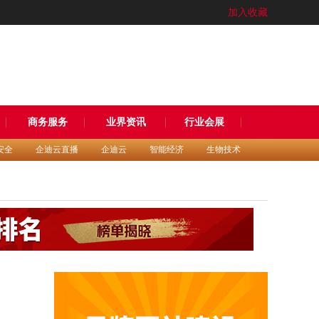
加入收藏
商务服务
业界资讯
行业会展
安全
企迪云直播
企迪云
智能经济
生物技术