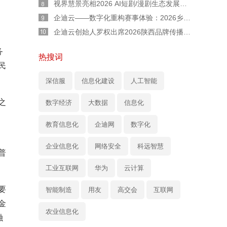
视界慧景亮相2026 AI短剧/漫剧生态发展交流会：AI 不是替代者！人机协同才是短剧工业化正道
企迪云——数字化重构赛事体验：2026乡村民谣歌手大赛全流程实战复盘
企迪云创始人罗权出席2026陕西品牌传播大会：以本土力量，用直播赋能陕西品牌新声量
务
热搜词
民
深信服
信息化建设
人工智能
之
数字经济
大数据
信息化
教育信息化
企迪网
数字化
企业信息化
网络安全
科远智慧
普
工业互联网
华为
云计算
要
智能制造
用友
高交会
互联网
金
农业信息化
融