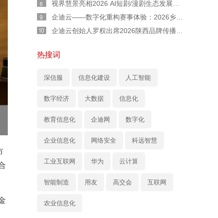
视界慧景亮相2026 AI短剧/漫剧生态发展交流会：AI 不是替代者！人机协同才是短剧工业化正道
企迪云——数字化重构赛事体验：2026乡村民谣歌手大赛全流程实战复盘
企迪云创始人罗权出席2026陕西品牌传播大会：以本土力量，用直播赋能陕西品牌新声量
热搜词
深信服
信息化建设
人工智能
数字经济
大数据
信息化
教育信息化
企迪网
数字化
企业信息化
网络安全
科远智慧
市
工业互联网
华为
云计算
合
智能制造
用友
高交会
互联网
金
农业信息化