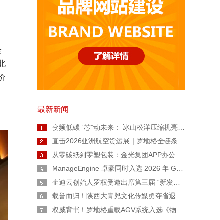
会
北
阶
最新新闻
变频低碳 “芯”动未来： 冰山松洋压缩机亮相2026热泵年会，擘画工业高温与极寒采暖新图景
直击2026亚洲航空货运展｜罗地格全链条智能货运解决方案重磅亮相
从零碳纸到零塑包装：金光集团APP办公用纸链博会上亮出绿色智造“双名片”
ManageEngine 卓豪同时入选 2026 年 Gartner® 魔力象限™ 终端管理工具和数字员工体验两份报告
企迪云创始人罗权受邀出席第三届 “新发展 陕西范” 公益广告大赛宣讲会
载誉而归！陕西大青兕文化传媒勇夺省退役军人创业创新大赛生活服务业一等奖
权威背书！罗地格重载AGV系统入选《物流技术与应用》专题报道