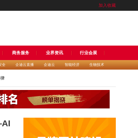
加入收藏
商务服务
业界资讯
行业会展
安全
企迪云直播
企迪云
智能经济
生物技术
旋律
AI